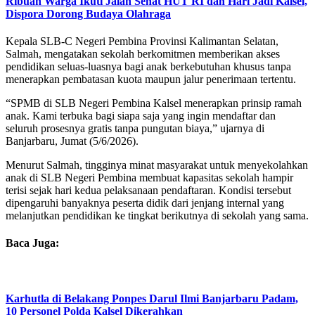
Ribuan Warga Ikuti Jalan Sehat HUT RI dan Hari Jadi Kalsel,
Dispora Dorong Budaya Olahraga
Kepala SLB-C Negeri Pembina Provinsi Kalimantan Selatan,
Salmah, mengatakan sekolah berkomitmen memberikan akses
pendidikan seluas-luasnya bagi anak berkebutuhan khusus tanpa
menerapkan pembatasan kuota maupun jalur penerimaan tertentu.
“SPMB di SLB Negeri Pembina Kalsel menerapkan prinsip ramah
anak. Kami terbuka bagi siapa saja yang ingin mendaftar dan
seluruh prosesnya gratis tanpa pungutan biaya,” ujarnya di
Banjarbaru, Jumat (5/6/2026).
Menurut Salmah, tingginya minat masyarakat untuk menyekolahkan
anak di SLB Negeri Pembina membuat kapasitas sekolah hampir
terisi sejak hari kedua pelaksanaan pendaftaran. Kondisi tersebut
dipengaruhi banyaknya peserta didik dari jenjang internal yang
melanjutkan pendidikan ke tingkat berikutnya di sekolah yang sama.
Baca Juga:
Karhutla di Belakang Ponpes Darul Ilmi Banjarbaru Padam,
10 Personel Polda Kalsel Dikerahkan