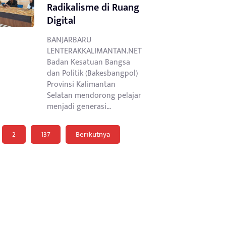
Radikalisme di Ruang
Digital
BANJARBARU
LENTERAKKALIMANTAN.NET
Badan Kesatuan Bangsa
dan Politik (Bakesbangpol)
Provinsi Kalimantan
Selatan mendorong pelajar
menjadi generasi…
inasi
2
137
Berikutnya