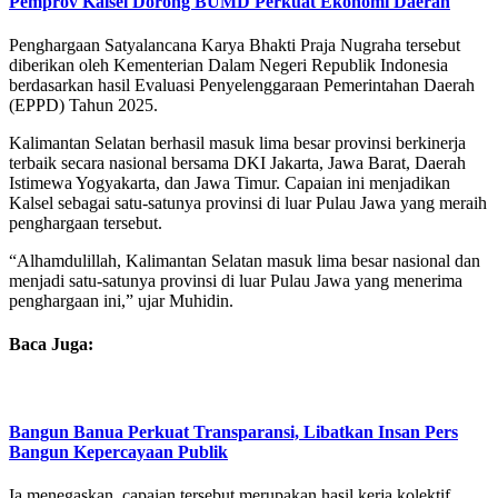
Pemprov Kalsel Dorong BUMD Perkuat Ekonomi Daerah
Penghargaan Satyalancana Karya Bhakti Praja Nugraha tersebut
diberikan oleh Kementerian Dalam Negeri Republik Indonesia
berdasarkan hasil Evaluasi Penyelenggaraan Pemerintahan Daerah
(EPPD) Tahun 2025.
Kalimantan Selatan berhasil masuk lima besar provinsi berkinerja
terbaik secara nasional bersama DKI Jakarta, Jawa Barat, Daerah
Istimewa Yogyakarta, dan Jawa Timur. Capaian ini menjadikan
Kalsel sebagai satu-satunya provinsi di luar Pulau Jawa yang meraih
penghargaan tersebut.
“Alhamdulillah, Kalimantan Selatan masuk lima besar nasional dan
menjadi satu-satunya provinsi di luar Pulau Jawa yang menerima
penghargaan ini,” ujar Muhidin.
Baca Juga:
Bangun Banua Perkuat Transparansi, Libatkan Insan Pers
Bangun Kepercayaan Publik
Ia menegaskan, capaian tersebut merupakan hasil kerja kolektif