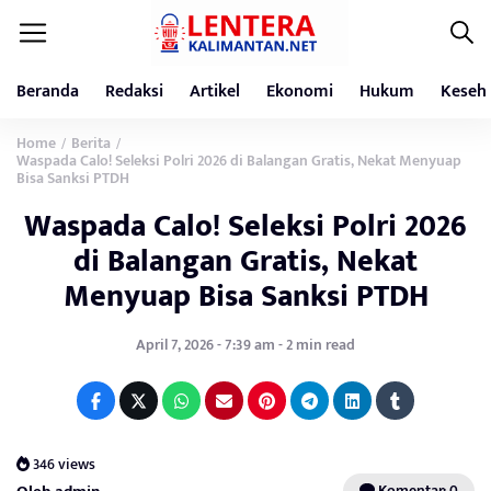
Beranda
Redaksi
Artikel
Ekonomi
Hukum
Keseh
Home
Berita
/
/
Waspada Calo! Seleksi Polri 2026 di Balangan Gratis, Nekat Menyuap
Bisa Sanksi PTDH
Waspada Calo! Seleksi Polri 2026
di Balangan Gratis, Nekat
Menyuap Bisa Sanksi PTDH
April 7, 2026 - 7:39 am - 2 min read
346 views
Komentar: 0