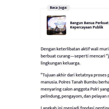
Baca Juga:
Bangun Banua Perkuat 
Kepercayaan Publik
Dengan keterlibatan aktif wali mur
berbuat curang—seperti mencari “j
lingkungan keluarga.
“Tujuan akhir dari ketatnya proses 
manusia. Polres Tanah Bumbu berhar
menyaring calon anggota Polri yan
pelindung, pengayom, dan pelayan m
Langkah ini menjadi fondasi penting