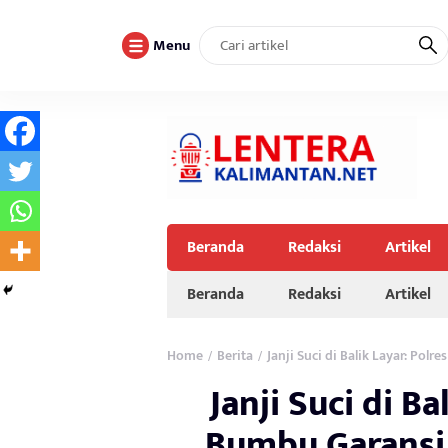
Menu
Beranda
Redaksi
Artikel
Beranda
Redaksi
Artikel
Home
Berita
Janji Suci di Balik Layar: Po
/
/
Janji Suci di Ba
Bumbu Garansi 