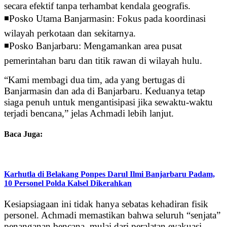
secara efektif tanpa terhambat kendala geografis.
◾Posko Utama Banjarmasin: Fokus pada koordinasi
wilayah perkotaan dan sekitarnya.
◾Posko Banjarbaru: Mengamankan area pusat
pemerintahan baru dan titik rawan di wilayah hulu.
“Kami membagi dua tim, ada yang bertugas di
Banjarmasin dan ada di Banjarbaru. Keduanya tetap
siaga penuh untuk mengantisipasi jika sewaktu-waktu
terjadi bencana,” jelas Achmadi lebih lanjut.
Baca Juga:
Karhutla di Belakang Ponpes Darul Ilmi Banjarbaru Padam,
10 Personel Polda Kalsel Dikerahkan
Kesiapsiagaan ini tidak hanya sebatas kehadiran fisik
personel. Achmadi memastikan bahwa seluruh “senjata”
penanganan bencana, mulai dari peralatan evakuasi