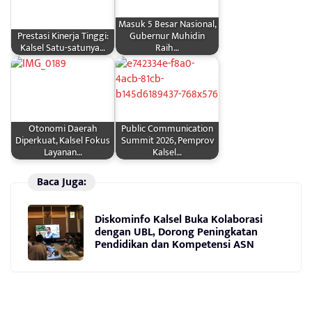
Masuk 5 Besar Nasional,
Prestasi Kinerja Tinggi:
Gubernur Muhidin
Kalsel Satu-satunya…
Raih…
Otonomi Daerah
Public Communication
Diperkuat, Kalsel Fokus
Summit 2026, Pemprov
Layanan…
Kalsel…
Baca Juga:
Diskominfo Kalsel Buka Kolaborasi
dengan UBL, Dorong Peningkatan
Pendidikan dan Kompetensi ASN