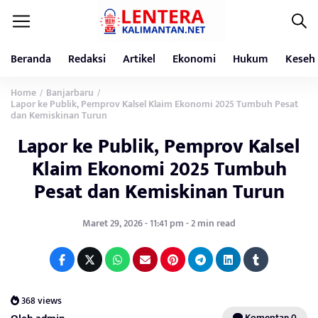
Beranda
Redaksi
Artikel
Ekonomi
Hukum
Keseh
Home
Banjarbaru
/
/
Lapor ke Publik, Pemprov Kalsel Klaim Ekonomi 2025 Tumbuh Pesat
dan Kemiskinan Turun
Lapor ke Publik, Pemprov Kalsel
Klaim Ekonomi 2025 Tumbuh
Pesat dan Kemiskinan Turun
Maret 29, 2026 - 11:41 pm - 2 min read
368 views
Komentar: 0