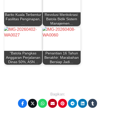
Barito Kuala Terbentur
Revolusi Meritokrasi:
Fasilitas Penginapan,
Batola Bidik Sistem
…
Manajemen…
"Batola Pangkas
Penantian 16 Tahun
Anggaran Perjalanan
Berakhir: Marabahan
Dinas 50%, ASN…
Bersiap Jadi…
Bagikan: