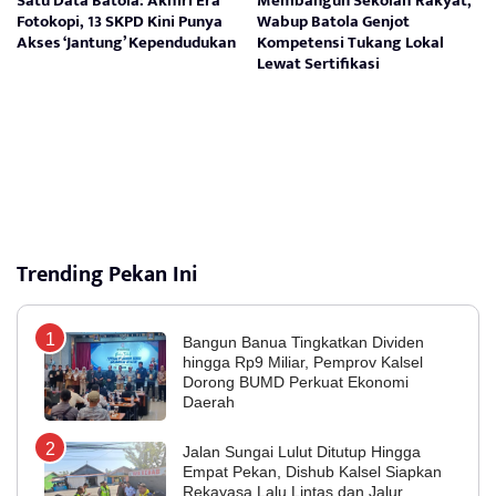
Satu Data Batola: Akhiri Era
Membangun Sekolah Rakyat,
Fotokopi, 13 SKPD Kini Punya
Wabup Batola Genjot
Akses ‘Jantung’ Kependudukan
Kompetensi Tukang Lokal
Lewat Sertifikasi
Trending Pekan Ini
Bangun Banua Tingkatkan Dividen
hingga Rp9 Miliar, Pemprov Kalsel
Dorong BUMD Perkuat Ekonomi
Daerah
Jalan Sungai Lulut Ditutup Hingga
Empat Pekan, Dishub Kalsel Siapkan
Rekayasa Lalu Lintas dan Jalur