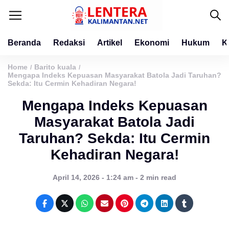
Beranda
Redaksi
Artikel
Ekonomi
Hukum
K
Home
Barito kuala
/
/
Mengapa Indeks Kepuasan Masyarakat Batola Jadi Taruhan?
Sekda: Itu Cermin Kehadiran Negara!
Mengapa Indeks Kepuasan
Masyarakat Batola Jadi
Taruhan? Sekda: Itu Cermin
Kehadiran Negara!
April 14, 2026 - 1:24 am - 2 min read