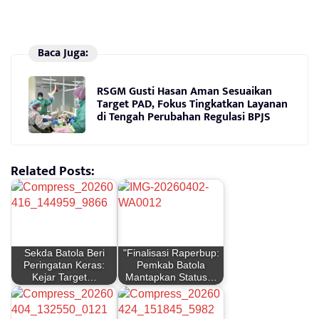
Baca Juga:
RSGM Gusti Hasan Aman Sesuaikan
Target PAD, Fokus Tingkatkan Layanan
di Tengah Perubahan Regulasi BPJS
Related Posts:
Sekda Batola Beri
"Finalisasi Raperbup:
Peringatan Keras:
Pemkab Batola
Kejar Target…
Mantapkan Status…