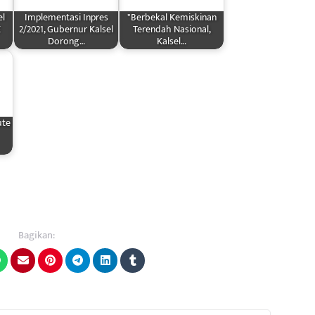
el
Implementasi Inpres
"Berbekal Kemiskinan
E
2/2021, Gubernur Kalsel
Terendah Nasional,
Dorong…
Kalsel…
ute
Bagikan: