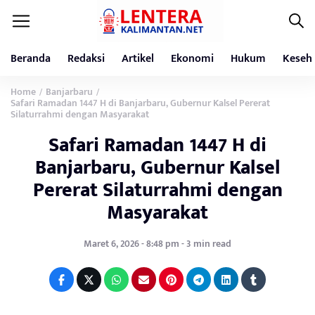
Beranda
Redaksi
Artikel
Ekonomi
Hukum
Keseh
Home
Banjarbaru
/
/
Safari Ramadan 1447 H di Banjarbaru, Gubernur Kalsel Pererat
Silaturrahmi dengan Masyarakat
Safari Ramadan 1447 H di
Banjarbaru, Gubernur Kalsel
Pererat Silaturrahmi dengan
Masyarakat
Maret 6, 2026 - 8:48 pm - 3 min read