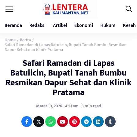
Beranda
Redaksi
Artikel
Ekonomi
Hukum
Keseh
Home
Berita
/
/
Safari Ramadan di Lapas Batulicin, Bupati Tanah Bumbu Resmikan
Dapur Sehat dan Klinik Pratama
Safari Ramadan di Lapas
Batulicin, Bupati Tanah Bumbu
Resmikan Dapur Sehat dan Klinik
Pratama
Maret 10, 2026 - 4:51 am - 3 min read