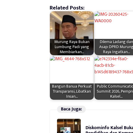
Related Posts:
Murung Raya Bukan
Dilema Ladang dan
Lumbung Padi yang
Asap: DPRD Murun
Membiarkan…
Raya Ingatkan…
Bangun Banua Perkuat
Public Communicati
Transparansi, Libatkan
Summit 2026, Pempr
Insan…
Kalsel…
Baca Juga:
Diskominfo Kalsel Buk