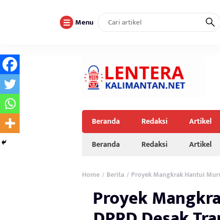
Menu
Beranda
Redaksi
Artikel
Beranda
Redaksi
Artikel
Home
Berita
Proyek Mangkrak Hantui Muru
/
/
Proyek Mangkra
DPRD Desak Tran