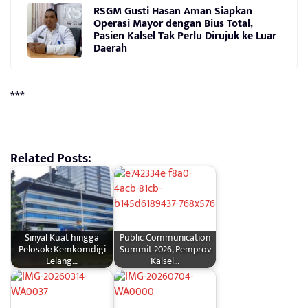
RSGM Gusti Hasan Aman Siapkan
Operasi Mayor dengan Bius Total,
Pasien Kalsel Tak Perlu Dirujuk ke Luar
Daerah
***
Related Posts:
Sinyal Kuat hingga
Public Communication
Pelosok: Kemkomdigi
Summit 2026, Pemprov
Lelang…
Kalsel…