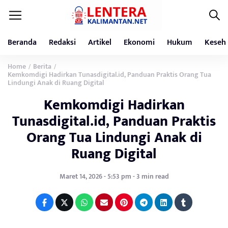
Beranda
Redaksi
Artikel
Ekonomi
Hukum
Keseh
Home
Berita
/
/
Kemkomdigi Hadirkan Tunasdigital.id, Panduan Praktis Orang Tua
Lindungi Anak di Ruang Digital
Kemkomdigi Hadirkan
Tunasdigital.id, Panduan Praktis
Orang Tua Lindungi Anak di
Ruang Digital
Maret 14, 2026 - 5:53 pm - 3 min read