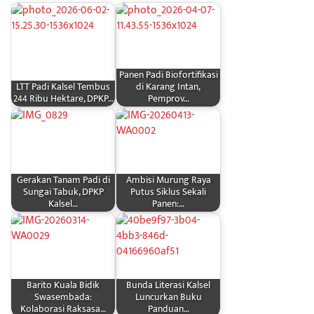
Panen Padi Biofortifikasi
LTT Padi Kalsel Tembus
di Karang Intan,
244 Ribu Hektare, DPKP…
Pemprov…
Gerakan Tanam Padi di
Ambisi Murung Raya
Sungai Tabuk, DPKP
Putus Siklus Sekali
Kalsel…
Panen:…
Barito Kuala Bidik
Bunda Literasi Kalsel
Swasembada:
Luncurkan Buku
Kolaborasi Raksasa…
Panduan…