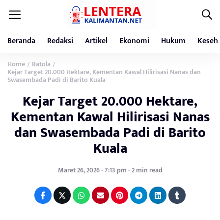
Beranda
Redaksi
Artikel
Ekonomi
Hukum
Keseh
Home
Batola
/
/
Kejar Target 20.000 Hektare, Kementan Kawal Hilirisasi Nanas dan
Swasembada Padi di Barito Kuala
Kejar Target 20.000 Hektare,
Kementan Kawal Hilirisasi Nanas
dan Swasembada Padi di Barito
Kuala
Maret 26, 2026 - 7:13 pm - 2 min read