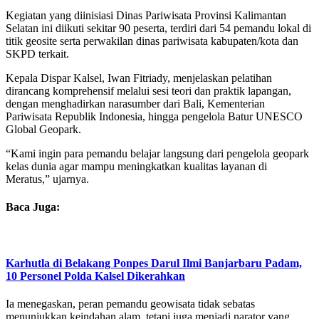
Kegiatan yang diinisiasi Dinas Pariwisata Provinsi Kalimantan
Selatan ini diikuti sekitar 90 peserta, terdiri dari 54 pemandu lokal di
titik geosite serta perwakilan dinas pariwisata kabupaten/kota dan
SKPD terkait.
Kepala Dispar Kalsel, Iwan Fitriady, menjelaskan pelatihan
dirancang komprehensif melalui sesi teori dan praktik lapangan,
dengan menghadirkan narasumber dari Bali, Kementerian
Pariwisata Republik Indonesia, hingga pengelola Batur UNESCO
Global Geopark.
“Kami ingin para pemandu belajar langsung dari pengelola geopark
kelas dunia agar mampu meningkatkan kualitas layanan di
Meratus,” ujarnya.
Baca Juga:
Karhutla di Belakang Ponpes Darul Ilmi Banjarbaru Padam,
10 Personel Polda Kalsel Dikerahkan
Ia menegaskan, peran pemandu geowisata tidak sebatas
menunjukkan keindahan alam, tetapi juga menjadi narator yang