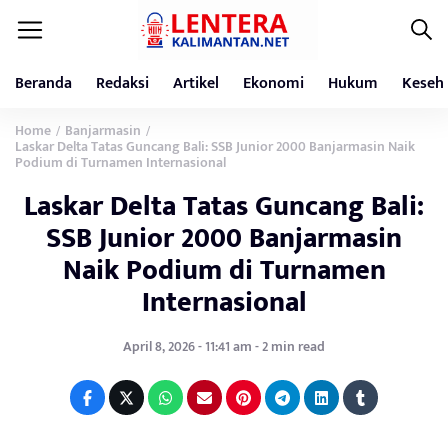
Beranda
Redaksi
Artikel
Ekonomi
Hukum
Keseh
Home
Banjarmasin
/
/
Laskar Delta Tatas Guncang Bali: SSB Junior 2000 Banjarmasin Naik
Podium di Turnamen Internasional
Laskar Delta Tatas Guncang Bali:
SSB Junior 2000 Banjarmasin
Naik Podium di Turnamen
Internasional
April 8, 2026 - 11:41 am - 2 min read