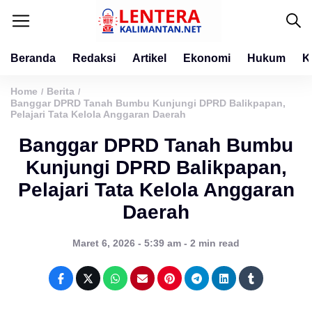
Beranda
Redaksi
Artikel
Ekonomi
Hukum
K
Home
Berita
/
/
Banggar DPRD Tanah Bumbu Kunjungi DPRD Balikpapan,
Pelajari Tata Kelola Anggaran Daerah
Banggar DPRD Tanah Bumbu
Kunjungi DPRD Balikpapan,
Pelajari Tata Kelola Anggaran
Daerah
Maret 6, 2026 - 5:39 am - 2 min read