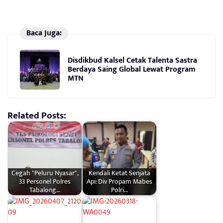
Baca Juga:
Disdikbud Kalsel Cetak Talenta Sastra
Berdaya Saing Global Lewat Program
MTN
Related Posts:
Cegah "Peluru Nyasar",
Kendali Ketat Senjata
33 Personel Polres
Api: Div Propam Mabes
Tabalong…
Polri…