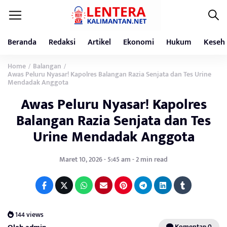
Beranda
Redaksi
Artikel
Ekonomi
Hukum
Keseh
Home
Balangan
/
/
Awas Peluru Nyasar! Kapolres Balangan Razia Senjata dan Tes Urine
Mendadak Anggota
Awas Peluru Nyasar! Kapolres
Balangan Razia Senjata dan Tes
Urine Mendadak Anggota
Maret 10, 2026 - 5:45 am - 2 min read
144 views
Komentar: 0