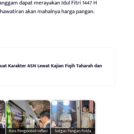
anggam dapat merayakan Idul Fitri 1447 H
khawatiran akan mahalnya harga pangan.
uat Karakter ASN Lewat Kajian Fiqih Taharah dan
Kios Pengendali Inflasi
Satgas Pangan Polda