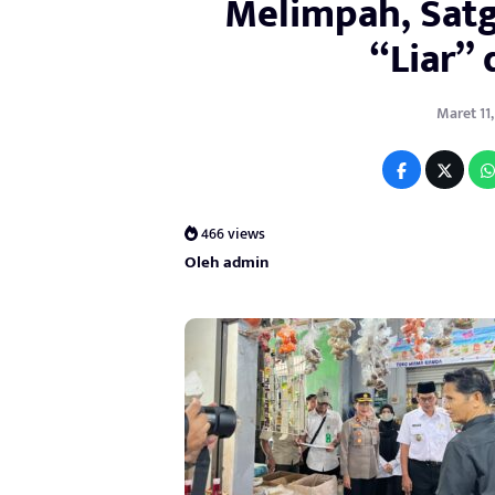
Melimpah, Satg
“Liar” 
Maret 11,
466 views
Oleh admin