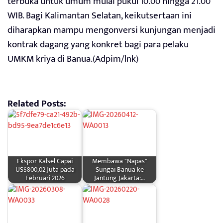
terbuka untuk umum mulai pukul 10.00 hingga 21.00
WIB. Bagi Kalimantan Selatan, keikutsertaan ini
diharapkan mampu mengonversi kunjungan menjadi
kontrak dagang yang konkret bagi para pelaku
UMKM kriya di Banua.(Adpim/lnk)
Related Posts:
Ekspor Kalsel Capai
Membawa "Napas"
US$800,02 Juta pada
Sungai Banua ke
Februari 2026
Jantung Jakarta:…