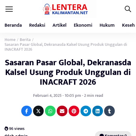
Beranda
Redaksi
Artikel
Ekonomi
Hukum
Keseh
Home
Berita
/
/
Sasaran Pasar Global, Dekranasda Kalsel Usung Produk Unggulan di
INACRAFT 2026
Sasaran Pasar Global, Dekranasda
Kalsel Usung Produk Unggulan di
INACRAFT 2026
Februari 4, 2025 - 10:05 pm - 2 min read
96 views
Komentar: 0