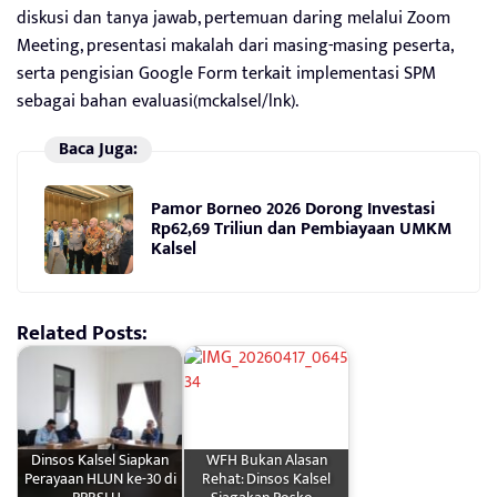
diskusi dan tanya jawab, pertemuan daring melalui Zoom
Meeting, presentasi makalah dari masing-masing peserta,
serta pengisian Google Form terkait implementasi SPM
sebagai bahan evaluasi(mckalsel/lnk).
Baca Juga:
Pamor Borneo 2026 Dorong Investasi
Rp62,69 Triliun dan Pembiayaan UMKM
Kalsel
Related Posts:
Dinsos Kalsel Siapkan
WFH Bukan Alasan
Perayaan HLUN ke-30 di
Rehat: Dinsos Kalsel