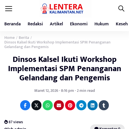
Beranda
Redaksi
Artikel
Ekonomi
Hukum
Keseh
Home
Berita
/
/
Dinsos Kalsel Ikuti Workshop Implementasi SPM Penanganan
Gelandang dan Pengemis
Dinsos Kalsel Ikuti Workshop
Implementasi SPM Penanganan
Gelandang dan Pengemis
Maret 12, 2026 - 8:16 pm - 2 min read
87 views
Komentar: 0