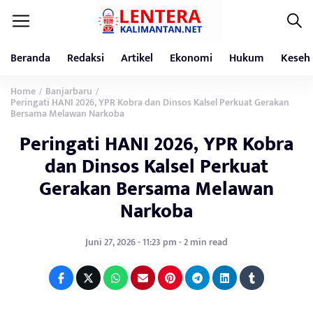
Beranda
Redaksi
Artikel
Ekonomi
Hukum
Keseh
Home
Banjarbaru
/
/
Peringati HANI 2026, YPR Kobra dan Dinsos Kalsel Perkuat Gerakan
Bersama Melawan Narkoba
Peringati HANI 2026, YPR Kobra
dan Dinsos Kalsel Perkuat
Gerakan Bersama Melawan
Narkoba
Juni 27, 2026 - 11:23 pm - 2 min read