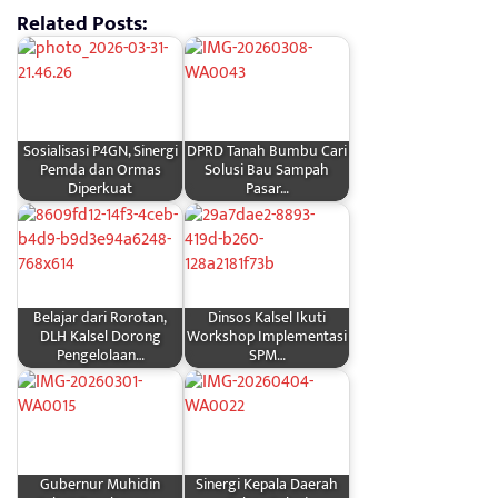
Related Posts:
Sosialisasi P4GN, Sinergi
DPRD Tanah Bumbu Cari
Pemda dan Ormas
Solusi Bau Sampah
Diperkuat
Pasar…
Belajar dari Rorotan,
Dinsos Kalsel Ikuti
DLH Kalsel Dorong
Workshop Implementasi
Pengelolaan…
SPM…
Gubernur Muhidin
Sinergi Kepala Daerah