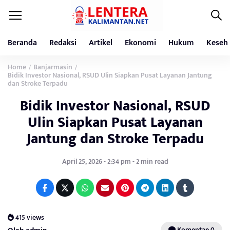
Beranda
Redaksi
Artikel
Ekonomi
Hukum
Keseh
Home
Banjarmasin
/
/
Bidik Investor Nasional, RSUD Ulin Siapkan Pusat Layanan Jantung
dan Stroke Terpadu
Bidik Investor Nasional, RSUD
Ulin Siapkan Pusat Layanan
Jantung dan Stroke Terpadu
April 25, 2026 - 2:34 pm - 2 min read
415 views
Komentar: 0