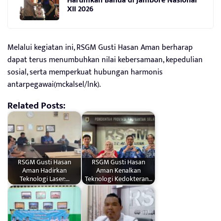
Harumkan Banua di Jambore Nasional
XII 2026
Melalui kegiatan ini, RSGM Gusti Hasan Aman berharap
dapat terus menumbuhkan nilai kebersamaan, kepedulian
sosial, serta memperkuat hubungan harmonis
antarpegawai(mckalsel/lnk).
Related Posts:
RSGM Gusti Hasan
RSGM Gusti Hasan
Aman Hadirkan
Aman Kenalkan
Teknologi Laser:…
Teknologi Kedokteran…