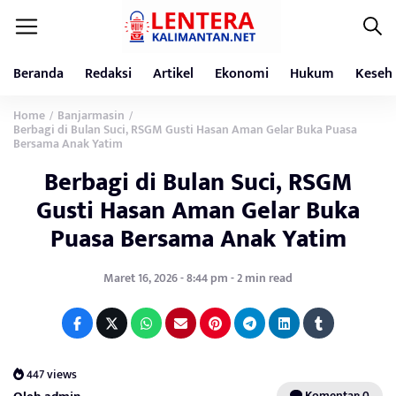
Beranda
Redaksi
Artikel
Ekonomi
Hukum
Keseh
Home
Banjarmasin
/
/
Berbagi di Bulan Suci, RSGM Gusti Hasan Aman Gelar Buka Puasa
Bersama Anak Yatim
Berbagi di Bulan Suci, RSGM
Gusti Hasan Aman Gelar Buka
Puasa Bersama Anak Yatim
Maret 16, 2026 - 8:44 pm - 2 min read
447 views
Komentar: 0