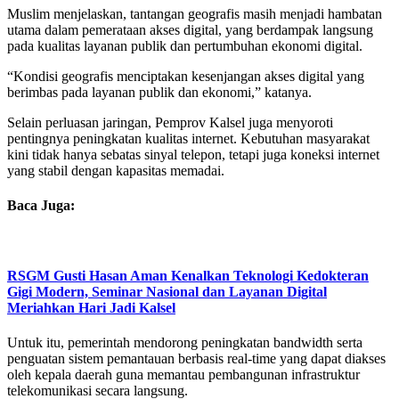
Muslim menjelaskan, tantangan geografis masih menjadi hambatan
utama dalam pemerataan akses digital, yang berdampak langsung
pada kualitas layanan publik dan pertumbuhan ekonomi digital.
“Kondisi geografis menciptakan kesenjangan akses digital yang
berimbas pada layanan publik dan ekonomi,” katanya.
Selain perluasan jaringan, Pemprov Kalsel juga menyoroti
pentingnya peningkatan kualitas internet. Kebutuhan masyarakat
kini tidak hanya sebatas sinyal telepon, tetapi juga koneksi internet
yang stabil dengan kapasitas memadai.
Baca Juga:
RSGM Gusti Hasan Aman Kenalkan Teknologi Kedokteran
Gigi Modern, Seminar Nasional dan Layanan Digital
Meriahkan Hari Jadi Kalsel
Untuk itu, pemerintah mendorong peningkatan bandwidth serta
penguatan sistem pemantauan berbasis real-time yang dapat diakses
oleh kepala daerah guna memantau pembangunan infrastruktur
telekomunikasi secara langsung.