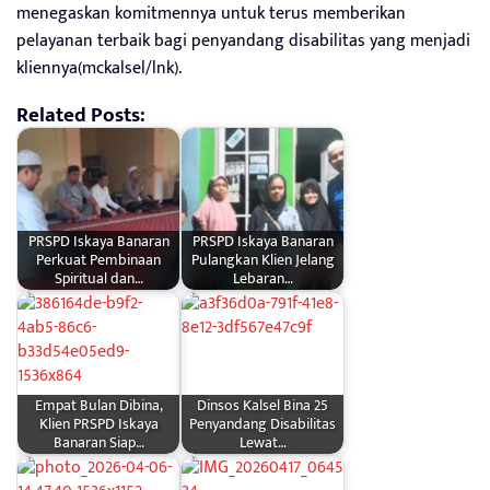
menegaskan komitmennya untuk terus memberikan
pelayanan terbaik bagi penyandang disabilitas yang menjadi
kliennya(mckalsel/lnk).
Related Posts:
PRSPD Iskaya Banaran
PRSPD Iskaya Banaran
Perkuat Pembinaan
Pulangkan Klien Jelang
Spiritual dan…
Lebaran…
Empat Bulan Dibina,
Dinsos Kalsel Bina 25
Klien PRSPD Iskaya
Penyandang Disabilitas
Banaran Siap…
Lewat…