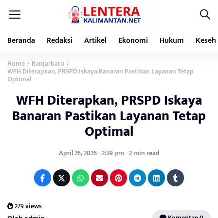
Beranda
Redaksi
Artikel
Ekonomi
Hukum
Keseh
Home
Banjarbaru
/
/
WFH Diterapkan, PRSPD Iskaya Banaran Pastikan Layanan Tetap
Optimal
WFH Diterapkan, PRSPD Iskaya
Banaran Pastikan Layanan Tetap
Optimal
April 26, 2026 - 2:39 pm - 2 min read
279 views
Komentar: 0