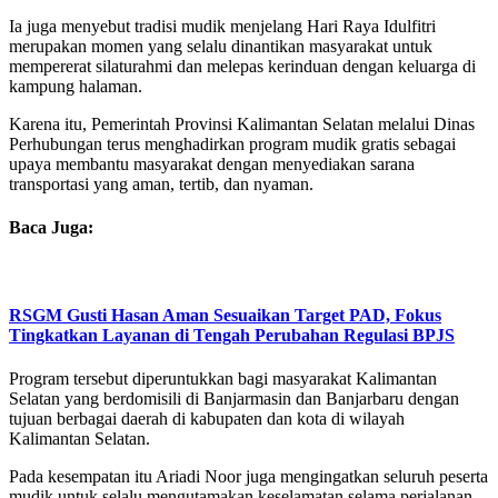
Ia juga menyebut tradisi mudik menjelang Hari Raya Idulfitri
merupakan momen yang selalu dinantikan masyarakat untuk
mempererat silaturahmi dan melepas kerinduan dengan keluarga di
kampung halaman.
Karena itu, Pemerintah Provinsi Kalimantan Selatan melalui Dinas
Perhubungan terus menghadirkan program mudik gratis sebagai
upaya membantu masyarakat dengan menyediakan sarana
transportasi yang aman, tertib, dan nyaman.
Baca Juga:
RSGM Gusti Hasan Aman Sesuaikan Target PAD, Fokus
Tingkatkan Layanan di Tengah Perubahan Regulasi BPJS
Program tersebut diperuntukkan bagi masyarakat Kalimantan
Selatan yang berdomisili di Banjarmasin dan Banjarbaru dengan
tujuan berbagai daerah di kabupaten dan kota di wilayah
Kalimantan Selatan.
Pada kesempatan itu Ariadi Noor juga mengingatkan seluruh peserta
mudik untuk selalu mengutamakan keselamatan selama perjalanan.