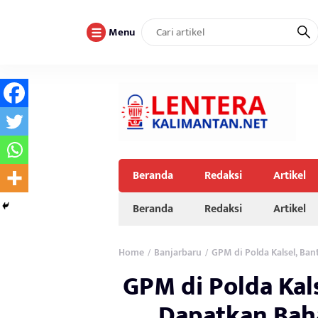
Menu
Beranda
Redaksi
Artikel
Beranda
Redaksi
Artikel
Home
Banjarbaru
GPM di Polda Kalsel, Ba
/
/
GPM di Polda Kals
Dapatkan Bah