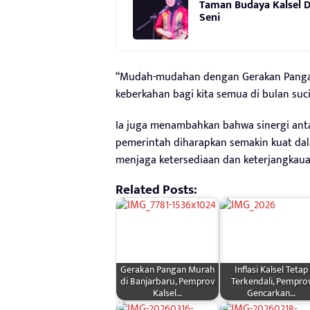
Taman Budaya Kalsel Di
Seni
“Mudah-mudahan dengan Gerakan Pangan 
keberkahan bagi kita semua di bulan suc
Ia juga menambahkan bahwa sinergi anta
pemerintah diharapkan semakin kuat d
menjaga ketersediaan dan keterjangkauan
Related Posts:
Gerakan Pangan Murah
Inflasi Kalsel Tetap
di Banjarbaru, Pemprov
Terkendali, Pempro
Kalsel…
Gencarkan…