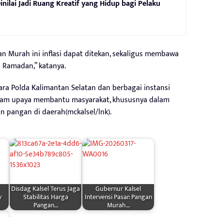
nilai Jadi Ruang Kreatif yang Hidup bagi Pelaku
Murah ini inflasi dapat ditekan, sekaligus membawa
i Ramadan,” katanya.
ra Polda Kalimantan Selatan dan berbagai instansi
alam upaya membantu masyarakat, khususnya dalam
 pangan di daerah(mckalsel/lnk).
Disdag Kalsel Terus Jaga
Gubernur Kalsel
v
Stabilitas Harga
Intervensi Pasar: Pangan
Pangan…
Murah…