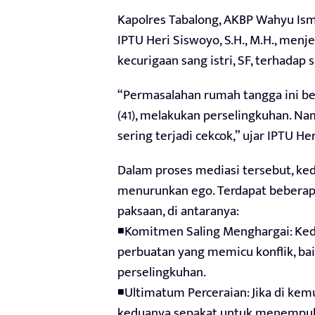
Kapolres Tabalong, AKBP Wahyu Ismoy
IPTU Heri Siswoyo, S.H., M.H., men
kecurigaan sang istri, SF, terhadap
“Permasalahan rumah tangga ini ber
(41), melakukan perselingkuhan. N
sering terjadi cekcok,” ujar IPTU H
Dalam proses mediasi tersebut, ke
menurunkan ego. Terdapat beberapa 
paksaan, di antaranya:
◾Komitmen Saling Menghargai: Kedu
perbuatan yang memicu konflik, ba
perselingkuhan.
◾Ultimatum Perceraian: Jika di kemu
keduanya sepakat untuk menempuh j