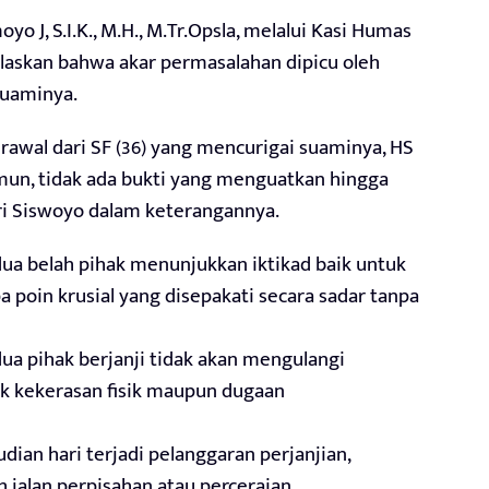
o J, S.I.K., M.H., M.Tr.Opsla, melalui Kasi Humas
jelaskan bahwa akar permasalahan dipicu oleh
 suaminya.
awal dari SF (36) yang mencurigai suaminya, HS
amun, tidak ada bukti yang menguatkan hingga
eri Siswoyo dalam keterangannya.
dua belah pihak menunjukkan iktikad baik untuk
poin krusial yang disepakati secara sadar tanpa
a pihak berjanji tidak akan mengulangi
ik kekerasan fisik maupun dugaan
dian hari terjadi pelanggaran perjanjian,
alan perpisahan atau perceraian.