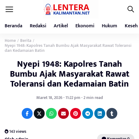
Beranda
Redaksi
Artikel
Ekonomi
Hukum
Keseh
Home
Berita
/
/
Nyepi 1948: Kapolres Tanah Bumbu Ajak Masyarakat Rawat Toleransi
dan Kedamaian Batin
Nyepi 1948: Kapolres Tanah
Bumbu Ajak Masyarakat Rawat
Toleransi dan Kedamaian Batin
Maret 18, 2026 - 11:22 pm - 2 min read
143 views
Komentar: 0