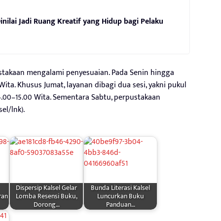
nilai Jadi Ruang Kreatif yang Hidup bagi Pelaku
stakaan mengalami penyesuaian. Pada Senin hingga
ita. Khusus Jumat, layanan dibagi dua sesi, yakni pukul
14.00–15.00 Wita. Sementara Sabtu, perpustakaan
el/lnk).
Dispersip Kalsel Gelar
Bunda Literasi Kalsel
ran
Lomba Resensi Buku,
Luncurkan Buku
Dorong…
Panduan…