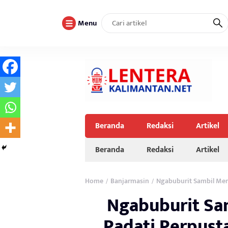
Menu
Beranda
Redaksi
Artikel
Beranda
Redaksi
Artikel
Home
Banjarmasin
Ngabuburit Sambil Mem
/
/
Ngabuburit Sa
Padati Perpust