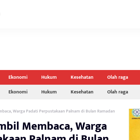
Ekonomi
Hukum
Kesehatan
Olah raga
Ekonomi
Hukum
Kesehatan
Olah raga
baca, Warga Padati Perpustakaan Palnam di Bulan Ramadan
mbil Membaca, Warga
akaan Palnam di Bulan