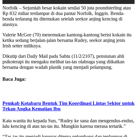
Norfolk – Sejumlah besar kokain senilai 50 juta poundsterling atau
Rp 832 miliar terdampar di dua pantai Norfolk, Inggris. Benda-
benda terlarang itu ditemukan setelah seekor anjing kencing di
atasnya.
Valerie McGee (70) menemukan kantong-kantong berisi kokain itu
ketika sedang berjalan-jalan bersama Rudey, seekor anjing jenis
Irish setter miliknya.
Dikutip dari Daily Mail pada Sabtu (11/2/2107), pensiunan ahli
psikoterapi itu mengaku melihat tas-tas olahraga yang diikatkan
bersama dengan wadah plastik yang menjadi pelampung.
Baca Juga:
Pemkab Kotabaru Bentuk Tim Koordinasi Lintas Sektor untuk
Tekan Angka Kematian Ibu
Kata wanita itu kepada Sun, “Rudey ke sana dan mengendus-endus,
lalu kencing di atas tas-tas itu. Mungkin karena merasa tertarik.”
“Tas-tas itu menjadi longgar diterpa gelombang dan terdampar di