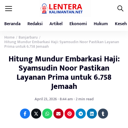
Beranda
Redaksi
Artikel
Ekonomi
Hukum
Keseh
Home
Banjarbaru
/
/
Hitung Mundur Embarkasi Haji: Syamsudin Noor Pastikan Layanan
Prima untuk 6.758 Jemaah
Hitung Mundur Embarkasi Haji:
Syamsudin Noor Pastikan
Layanan Prima untuk 6.758
Jemaah
April 23, 2026 - 8:44 am - 2 min read