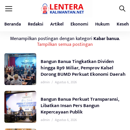
Beranda
Redaksi
Artikel
Ekonomi
Hukum
Keseh
Menampilkan postingan dengan kategori
Kabar banua
.
Tampilkan semua postingan
Bangun Banua Tingkatkan Dividen
hingga Rp9 Miliar, Pemprov Kalsel
Dorong BUMD Perkuat Ekonomi Daerah
admin
/
Agustus 6, 2026
Bangun Banua Perkuat Transparansi,
Libatkan Insan Pers Bangun
Kepercayaan Publik
admin
/
Agustus 6, 2026