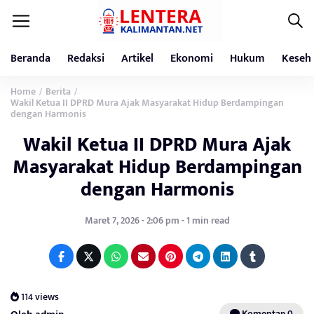
Beranda
Redaksi
Artikel
Ekonomi
Hukum
Keseh
Home
Berita
/
/
Wakil Ketua II DPRD Mura Ajak Masyarakat Hidup Berdampingan
dengan Harmonis
Wakil Ketua II DPRD Mura Ajak
Masyarakat Hidup Berdampingan
dengan Harmonis
Maret 7, 2026 - 2:06 pm - 1 min read
114 views
Komentar: 0