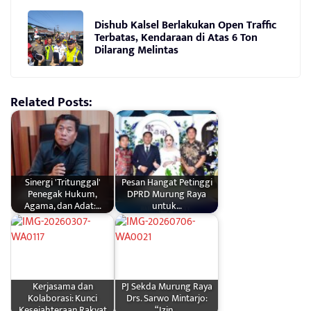
Dishub Kalsel Berlakukan Open Traffic
Terbatas, Kendaraan di Atas 6 Ton
Dilarang Melintas
Related Posts:
Sinergi 'Tritunggal'
Pesan Hangat Petinggi
Penegak Hukum,
DPRD Murung Raya
Agama, dan Adat:…
untuk…
Kerjasama dan
PJ Sekda Murung Raya
Kolaborasi: Kunci
Drs. Sarwo Mintarjo:
Kesejahteraan Rakyat
“Izin…