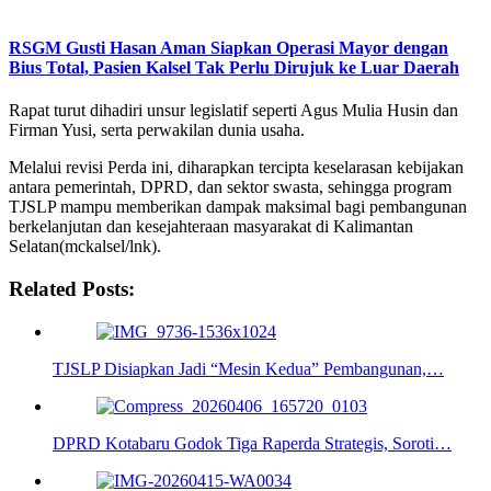
RSGM Gusti Hasan Aman Siapkan Operasi Mayor dengan
Bius Total, Pasien Kalsel Tak Perlu Dirujuk ke Luar Daerah
Rapat turut dihadiri unsur legislatif seperti Agus Mulia Husin dan
Firman Yusi, serta perwakilan dunia usaha.
Melalui revisi Perda ini, diharapkan tercipta keselarasan kebijakan
antara pemerintah, DPRD, dan sektor swasta, sehingga program
TJSLP mampu memberikan dampak maksimal bagi pembangunan
berkelanjutan dan kesejahteraan masyarakat di Kalimantan
Selatan(mckalsel/lnk).
Related Posts:
TJSLP Disiapkan Jadi “Mesin Kedua” Pembangunan,…
DPRD Kotabaru Godok Tiga Raperda Strategis, Soroti…