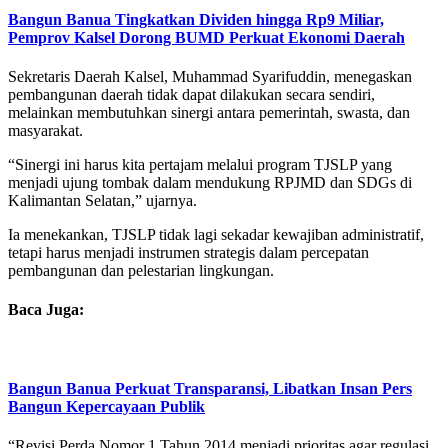
Bangun Banua Tingkatkan Dividen hingga Rp9 Miliar,
Pemprov Kalsel Dorong BUMD Perkuat Ekonomi Daerah
Sekretaris Daerah Kalsel, Muhammad Syarifuddin, menegaskan
pembangunan daerah tidak dapat dilakukan secara sendiri,
melainkan membutuhkan sinergi antara pemerintah, swasta, dan
masyarakat.
“Sinergi ini harus kita pertajam melalui program TJSLP yang
menjadi ujung tombak dalam mendukung RPJMD dan SDGs di
Kalimantan Selatan,” ujarnya.
Ia menekankan, TJSLP tidak lagi sekadar kewajiban administratif,
tetapi harus menjadi instrumen strategis dalam percepatan
pembangunan dan pelestarian lingkungan.
Baca Juga:
Bangun Banua Perkuat Transparansi, Libatkan Insan Pers
Bangun Kepercayaan Publik
“Revisi Perda Nomor 1 Tahun 2014 menjadi prioritas agar regulasi