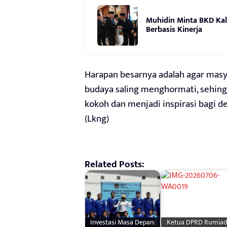
Muhidin Minta BKD Kal
Berbasis Kinerja
Harapan besarnya adalah agar mas
budaya saling menghormati, sehingg
kokoh dan menjadi inspirasi bagi d
(Lkng)
Related Posts:
Investasi Masa Depan:
Ketua DPRD Rumiad