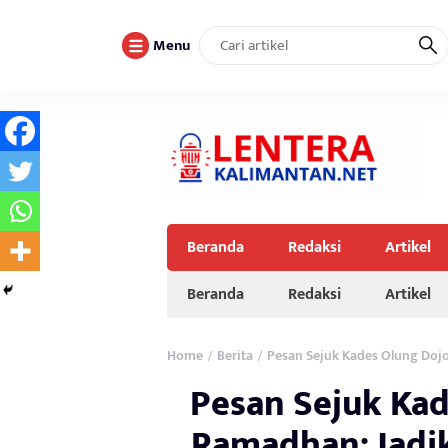
Menu
Beranda
Redaksi
Artikel
Beranda
Redaksi
Artikel
Home
Berita
Pesan Sejuk Kades Olung Dojo
/
/
Pesan Sejuk Kad
Ramadhan: Jadi