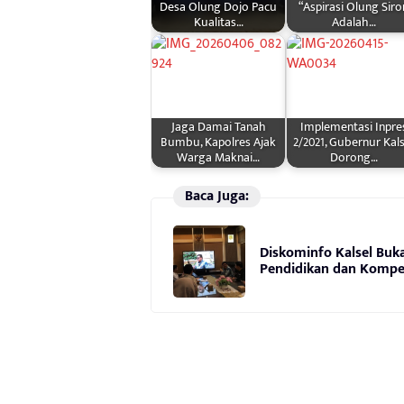
Desa Olung Dojo Pacu
“Aspirasi Olung Siro
Kualitas…
Adalah…
Jaga Damai Tanah
Implementasi Inpre
Bumbu, Kapolres Ajak
2/2021, Gubernur Kals
Warga Maknai…
Dorong…
Baca Juga:
Diskominfo Kalsel Buk
Pendidikan dan Kompe