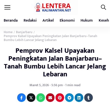
Beranda
Redaksi
Artikel
Ekonomi
Hukum
Keseh
Home
Banjarbaru
/
/
Pemprov Kalsel Upayakan Peningkatan Jalan Banjarbaru–Tanah
Bumbu Lebih Lancar Jelang Lebaran
Pemprov Kalsel Upayakan
Peningkatan Jalan Banjarbaru–
Tanah Bumbu Lebih Lancar Jelang
Lebaran
Maret 5, 2026 - 5:56 pm - 1 min read