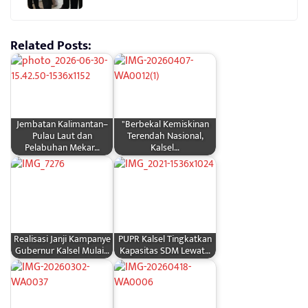
Related Posts:
Jembatan Kalimantan–
"Berbekal Kemiskinan
Pulau Laut dan
Terendah Nasional,
Pelabuhan Mekar…
Kalsel…
Realisasi Janji Kampanye
PUPR Kalsel Tingkatkan
Gubernur Kalsel Mulai…
Kapasitas SDM Lewat…