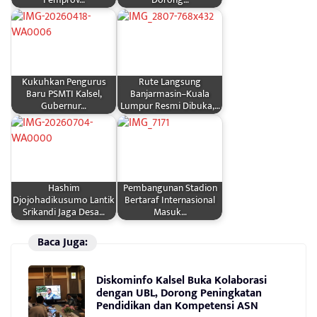
Pemprov…
Dorong…
Kukuhkan Pengurus
Rute Langsung
Baru PSMTI Kalsel,
Banjarmasin–Kuala
Gubernur…
Lumpur Resmi Dibuka,…
Hashim
Pembangunan Stadion
Djojohadikusumo Lantik
Bertaraf Internasional
Srikandi Jaga Desa…
Masuk…
Baca Juga:
Diskominfo Kalsel Buka Kolaborasi
dengan UBL, Dorong Peningkatan
Pendidikan dan Kompetensi ASN