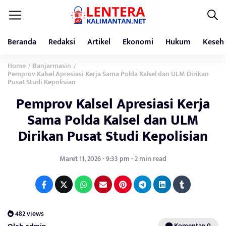
Beranda
Redaksi
Artikel
Ekonomi
Hukum
Keseh
Home
Banjarmasin
/
/
Pemprov Kalsel Apresiasi Kerja Sama Polda Kalsel dan ULM Dirikan
Pusat Studi Kepolisian
Pemprov Kalsel Apresiasi Kerja
Sama Polda Kalsel dan ULM
Dirikan Pusat Studi Kepolisian
Maret 11, 2026 - 9:33 pm - 2 min read
482 views
Komentar: 0