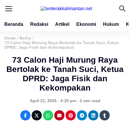
Beranda
Redaksi
Artikel
Ekonomi
Hukum
K
Home
Berita
/
/
73 Calon Haji Murung Raya Bertolak ke Tanah Suci, Ketua
DPRD: Jaga Fisik dan Kekompakan
73 Calon Haji Murung Raya
Bertolak ke Tanah Suci, Ketua
DPRD: Jaga Fisik dan
Kekompakan
April 21, 2026 - 4:25 pm - 2 min read