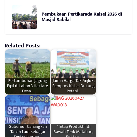
Pembukaan Pertikarada Kalsel 2026 di
Masjid Sabilal
Related Posts:
Pertumbuhan Jagung
Jamin Harga Tak Anjlok,
Pipil di Lahan 3 Hektare
Pemprov Kalsel Dukung
Desa…
Petani…
Gubernur Canangkan
"Tetap Produktif di
Tanah Laut sebagai
Bawah Terik Matahari,