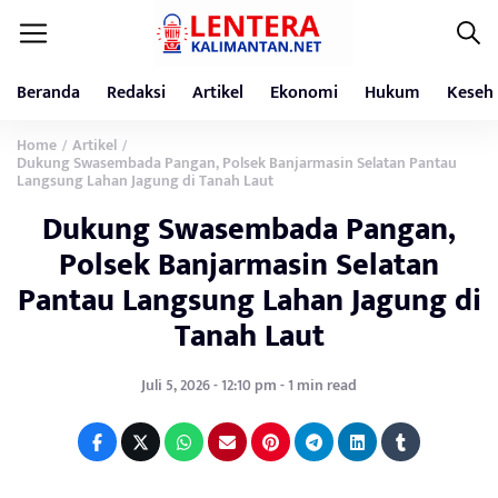
Beranda
Redaksi
Artikel
Ekonomi
Hukum
Keseh
Home
Artikel
/
/
Dukung Swasembada Pangan, Polsek Banjarmasin Selatan Pantau
Langsung Lahan Jagung di Tanah Laut
Dukung Swasembada Pangan,
Polsek Banjarmasin Selatan
Pantau Langsung Lahan Jagung di
Tanah Laut
Juli 5, 2026 - 12:10 pm - 1 min read