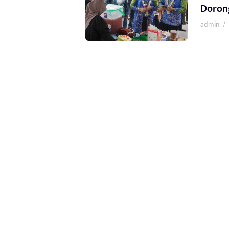
Doron
admin
/