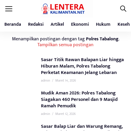
Beranda
Redaksi
Artikel
Ekonomi
Hukum
Keseh
Menampilkan postingan dengan tag
Polres Tabalong
.
Tampilkan semua postingan
Sasar Titik Rawan Balapan Liar hingga
Hiburan Malam, Polres Tabalong
Perketat Keamanan Jelang Lebaran
admin
/
Maret 14, 2026
Mudik Aman 2026: Polres Tabalong
Siagakan 460 Personel dan 9 Masjid
Ramah Pemudik
admin
/
Maret 12, 2026
Sasar Balap Liar dan Warung Remang,