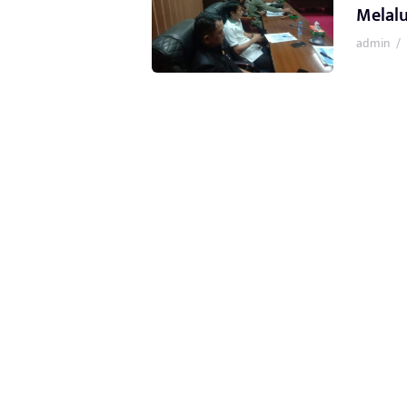
Melalu
admin
/