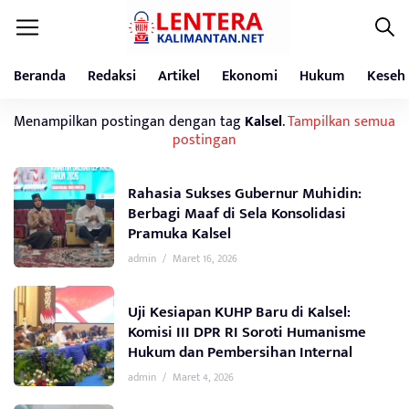
Beranda
Redaksi
Artikel
Ekonomi
Hukum
Keseh
Menampilkan postingan dengan tag
Kalsel
.
Tampilkan semua
postingan
Rahasia Sukses Gubernur Muhidin:
Berbagi Maaf di Sela Konsolidasi
Pramuka Kalsel
admin
/
Maret 16, 2026
Uji Kesiapan KUHP Baru di Kalsel:
Komisi III DPR RI Soroti Humanisme
Hukum dan Pembersihan Internal
admin
/
Maret 4, 2026