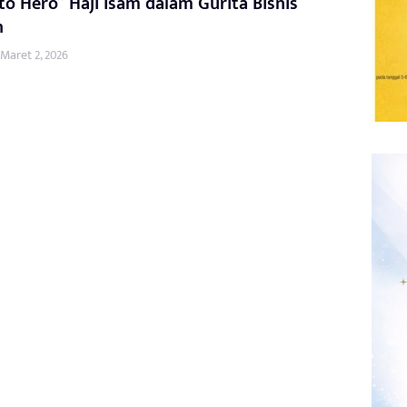
to Hero” Haji Isam dalam Gurita Bisnis
n
Maret 2, 2026