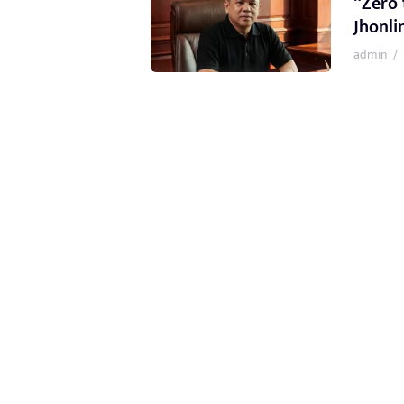
“Zero 
Jhonli
admin
/